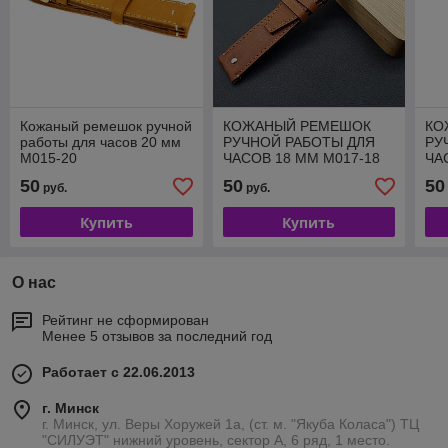
Кожаный ремешок ручной
КОЖАНЫЙ РЕМЕШОК
КО
работы для часов 20 мм
РУЧНОЙ РАБОТЫ ДЛЯ
РУ
M015-20
ЧАСОВ 18 ММ M017-18
ЧА
50
50
50
руб.
руб.
Купить
Купить
О нас
Рейтинг не сформирован
Менее 5 отзывов за последний год
Работает с 22.06.2013
г. Минск
г. Минск, ул. Веры Хоружей 1а, (ст. м. "Якуба Коласа") ТЦ
"СИЛУЭТ" нижний уровень, сектор А, 6 ряд, 1 место.