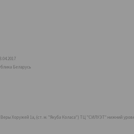
.04.2017
ублика Беларусь
ры Хоружей 1а, (ст. м. "Якуба Коласа") ТЦ "СИЛУЭТ" нижний уровень,