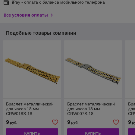
iPay - оплата с баланса мобильного телефона
Все условия оплаты
Подобные товары компании
Браслет металлический
Браслет металлический
Бра
для часов 18 мм
для часов 18 мм
для
CRW018S-18
CRW007S-18
CR
9
9
9
руб.
руб.
р
Купить
Купить