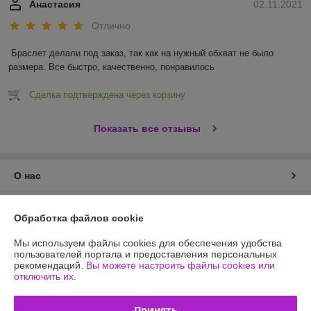
Анастасия
02.11.2021
Отлично
Браслет делали под заказ, так как на нужный обхват не было 
размера. Все быстро, качественно, понравилось 
Сделка подтверждена через корзину
Показать все отзывы
О нас
Контакты
Обработка файлов cookie
Доставка и оплата
Мы используем файлы cookies для обеспечения удобства
пользователей портала и предоставления персональных
рекомендаций.
Вы можете настроить файлы cookies или
График работы
отключить их.
Полная версия сайта
Принять