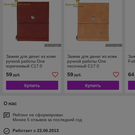
Зажим для денег из кожи
Зажим для денег из кожи
Заж
ручной работы One
ручной работы One
Fot
коричневый C17.0
песочный C17.0
59
59
64
руб.
руб.
Купить
Купить
О нас
Рейтинг не сформирован
Менее 5 отзывов за последний год
Работает с 22.06.2013