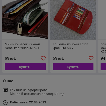
Мини-кошелек из кожи
Кошелек из кожи Trifon
Кош
Neocl коричневый K21
красный K3.7
кож
K2
69
59
94
руб.
руб.
Купить
Купить
О нас
Рейтинг не сформирован
Менее 5 отзывов за последний год
Работает с 22.06.2013