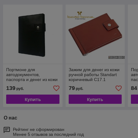
Портмоне для
Зажим для денег из кожи
По
автодокументов,
ручной работы Standart
авт
паспорта и денег из кожи
коричневый C17.1
пас
ручной работы чёрное
руч
139
79
84
руб.
руб.
С12
кра
Купить
Купить
О нас
Рейтинг не сформирован
Менее 5 отзывов за последний год