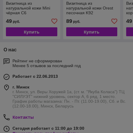
Визитница из
Визитница из
Виз
натуральной кожи Mini
натуральной кожи Orest
нат
чёрная С6
песочная K92
кор
49
89
49
руб.
руб.
Купить
Купить
О нас
Рейтинг не сформирован
Менее 5 отзывов за последний год
Работает с 22.06.2013
г. Минск
г. Минск, ул. Веры Хоружей 1а, (ст. м. "Якуба Коласа") ТЦ
"СИЛУЭТ" нижний уровень, сектор А, 6 ряд, 1 место.
График работы магазина: Пн. - Пт. (11.00-19.00), Сб. и Вс.
(12.00-18.00), Минск, Беларусь
Контакты
Сегодня работает с 11:00 до 19:00