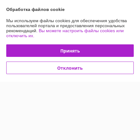
Показать все отзывы
Обработка файлов cookie
Мы используем файлы cookies для обеспечения удобства
О нас
пользователей портала и предоставления персональных
рекомендаций.
Вы можете настроить файлы cookies или
отключить их.
Контакты
Принять
Доставка и оплата
Отклонить
График работы
Полная версия сайта
Политика обработки cookies
Сайт создан на платформе Deal.by
Информация для покупателя