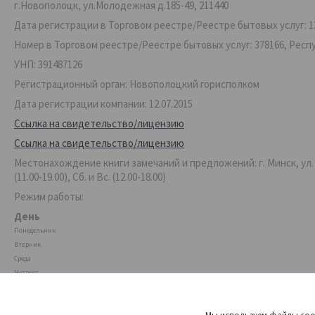
г.Новополоцк, ул.Молодежная д.185-49, 211440
Дата регистрации в Торговом реестре/Реестре бытовых услуг: 13
Номер в Торговом реестре/Реестре бытовых услуг: 378166, Респ
УНП: 391487126
Регистрационный орган: Новополоцкий горисполком
Дата регистрации компании: 12.07.2015
Ссылка на свидетельство/лицензию
Ссылка на свидетельство/лицензию
Местонахождение книги замечаний и предложений: г. Минск, ул. Ве
(11.00-19.00), Сб. и Вс. (12.00-18.00)
Режим работы:
День
Понедельник
Вторник
Среда
Четверг
Пятница
Суббота
Воскресенье