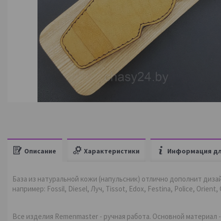
Описание
Характеристики
Информация дл
База из натуральной кожи (напульсник) отлично дополнит диза
например: Fossil, Diesel, Луч, Tissot, Edox, Festina, Police, Orient,
Все изделия Remenmaster - ручная работа. Основной материал -