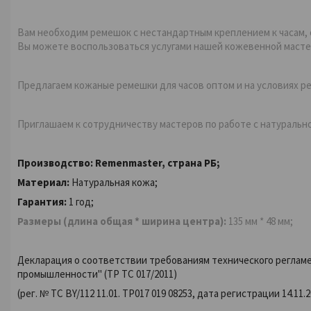
Вам необходим ремешок с нестандартным креплением к часам,
Вы можете воспользоваться услугами нашей кожевенной маст
Предлагаем кожаные ремешки для часов оптом и на условиях р
Приглашаем к сотрудничеству мастеров по работе с натуральн
Производство:
Remenmaster, страна РБ;
Материал:
Натуральная кожа;
Гарантия:
1 год;
Размеры (длина общая * ширина центра):
135 мм * 48 мм;
Декларация о соответствии
требованиям технического реглам
промышленности"
(ТР ТС 017/2011)
(рег. № ТС BY/112 11.01. TP017 019 08253, дата регистрации 14.11.2