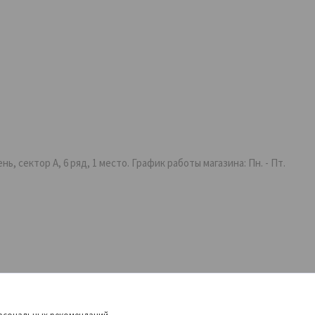
 сектор А, 6 ряд, 1 место. График работы магазина: Пн. - Пт.