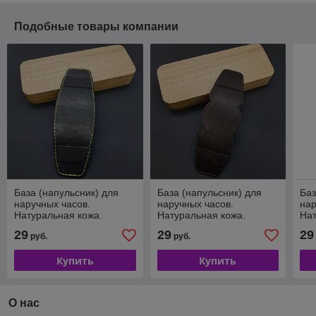
Подобные товары компании
База (напульсник) для
База (напульсник) для
Баз
наручных часов.
наручных часов.
нар
Натуральная кожа.
Натуральная кожа.
Нат
Производитель
Производитель
Пр
29
29
29
руб.
руб.
Remenmaster BAZA002
Remenmaster BAZA005
Re
Купить
Купить
О нас