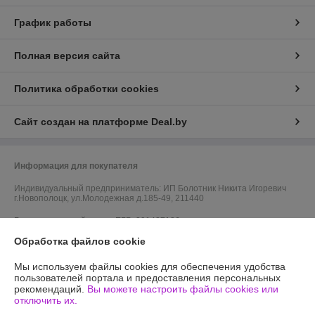
График работы
Полная версия сайта
Политика обработки cookies
Сайт создан на платформе Deal.by
Информация для покупателя
Индивидуальный предприниматель:
ИП Болотник Никита Игоревич
г.Новополоцк, ул.Молодежная д.185-49, 211440
Регистрационный номер ЕГР: 391487126
Обработка файлов cookie
УНП: 391487126
Мы используем файлы cookies для обеспечения удобства
Регистрационный орган: Новополоцкий горисполком
пользователей портала и предоставления персональных
рекомендаций.
Вы можете настроить файлы cookies или
Дата регистрации компании: 12.07.2015
отключить их.
Ссылка на свидетельство/лицензию