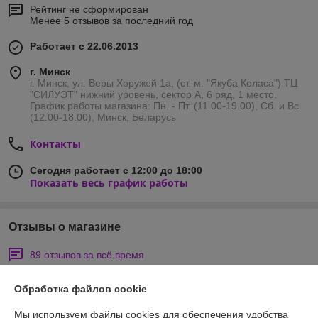
Рейтинг не сформирован
Менее 5 отзывов за последний год
Работает с 22.06.2013
г. Минск
г. Минск, ул. Веры Хоружей 1а, (ст. м. "Якуба Коласа") ТЦ
"СИЛУЭТ" нижний уровень, сектор А, 6 ряд, 1 место.
График работы магазина: Пн. - Пт. (11.00-19.00), Сб. и Вс.
(12.00-18.00), Минск, Беларусь
Контакты
Сегодня работает с 12:00 до 18:00
Показать весь график работы
Отзывы о магазине
89 отзывов за всё время
инесса
31.03.2022
Обработка файлов cookie
Отлично
Мы используем файлы cookies для обеспечения удобства