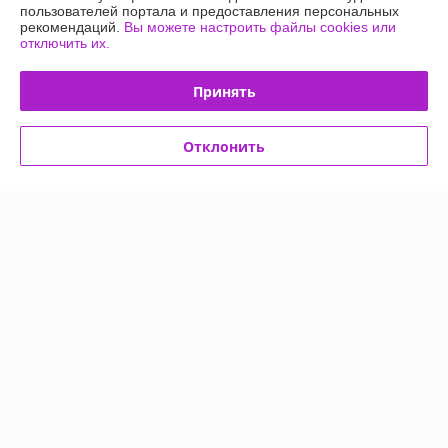
пользователей портала и предоставления персональных
Сделка подтверждена через корзину
рекомендаций.
Вы можете настроить файлы cookies или
отключить их.
Анастасия
02.11.2021
Принять
Отлично
Отклонить
Браслет делали под заказ, так как на нужный обхват не было 
размера. Все быстро, качественно, понравилось 
Сделка подтверждена через корзину
Показать все отзывы
О нас
Контакты
Доставка и оплата