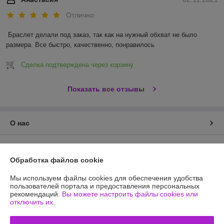
Отлично
Браслет делали под заказ, так как на нужный обхват не было 
размера. Все быстро, качественно, понравилось 
Сделка подтверждена через корзину
Показать все отзывы
О нас
Контакты
Обработка файлов cookie
Доставка и оплата
Мы используем файлы cookies для обеспечения удобства
пользователей портала и предоставления персональных
График работы
рекомендаций.
Вы можете настроить файлы cookies или
отключить их.
Полная версия сайта