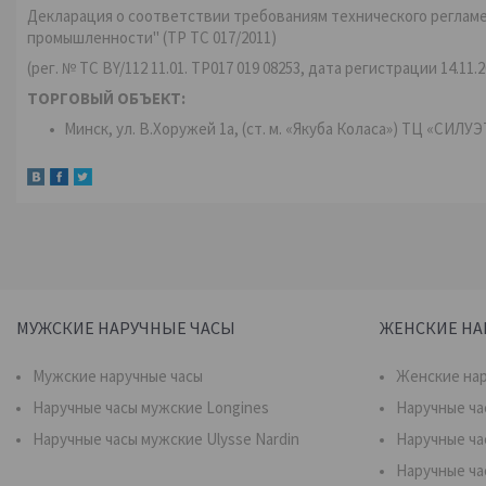
Декларация о соответствии требованиям технического реглам
промышленности" (ТР ТС 017/2011)
(рег. № ТС BY/112 11.01. TP017 019 08253, дата регистрации 14.11.2
ТОРГОВЫЙ ОБЪЕКТ:
Минск, ул. В.Хоружей 1а, (ст. м. «Якуба Коласа») ТЦ «СИЛУЭ
МУЖСКИЕ НАРУЧНЫЕ ЧАСЫ
ЖЕНСКИЕ НА
Мужские наручные часы
Женские нар
Наручные часы мужские Longines
Наручные ча
Наручные часы мужские Ulysse Nardin
Наручные ча
Наручные ча