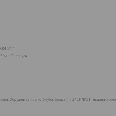
.04.2017
ублика Беларусь
ры Хоружей 1а, (ст. м. "Якуба Коласа") ТЦ "СИЛУЭТ" нижний уровень,