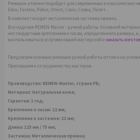
Ремешок отлично подойдет для современных и классических наруч
Edox, Festina, Police, Orient, Casio, Слава, Полет...
В комплект входит металлическая застежка-пряжка.
Все изделия REMEN-Master - ручной работы. Основной материал
нестандартным креплением к часам, определенного размера, 
воспользоваться услугами нашей мастерской и
заказать изгото
Предлагаем кожаные ремешки ручной работы оптом и на услови
Приглашаем к сотрудничеству мастеров.
Производство: REMEN-Master, страна РБ;
Материал:
Натуральная кожа;
Гарантия:
1 год;
Кр
епление к часам: 22
мм
;
Крепление
к застежке: 22
мм
;
Длина: 125 мм / 75
мм
;
Застежка: Металлическая пряжка;