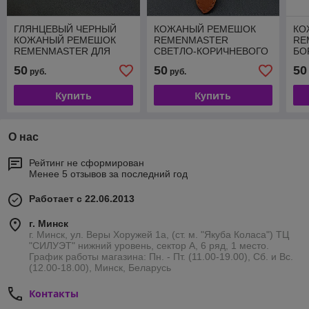
ГЛЯНЦЕВЫЙ ЧЕРНЫЙ
КОЖАНЫЙ РЕМЕШОК
КО
КОЖАНЫЙ РЕМЕШОК
REMENMASTER
RE
REMENMASTER ДЛЯ
СВЕТЛО-КОРИЧНЕВОГО
БО
ЧАСОВ 20 ММ M185-20
ЦВЕТА ДЛЯ ЧАСОВ 22
ЖЕ
50
50
50
руб.
руб.
ММ M173-22
M1
Купить
Купить
О нас
Рейтинг не сформирован
Менее 5 отзывов за последний год
Работает с 22.06.2013
г. Минск
г. Минск, ул. Веры Хоружей 1а, (ст. м. "Якуба Коласа") ТЦ
"СИЛУЭТ" нижний уровень, сектор А, 6 ряд, 1 место.
График работы магазина: Пн. - Пт. (11.00-19.00), Сб. и Вс.
(12.00-18.00), Минск, Беларусь
Контакты