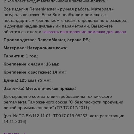
В комплект входит металлическая застежка-пряжка.
Все изделия RemenMaster - ручная работа. Материал -
натуральная кожа. Если Вам необходим ремешок с
нестандартным креплением к часам, определенного размера,
и другими индивидуальными параметрами, Вы можете
обратиться к нам и
заказать изготовление ремешка для часов
.
Производство: RemenMaster, страна РБ;
Материал:
Натуральная кожа;
Гарантия:
1 год;
Кр
епление к часам: 16
мм
;
Крепление
к застежке: 14
мм
;
Длина: 125 мм / 7
5 мм
;
Застежка: Металлическая пряжка;
Декларация о соответствии требованиям технического
регламента Таможенного союза "О безопасности продукции
легкой промышленности" (ТР ТС 017/2011)
(рег. № ТС BY/112 11.01. TP017 019 08253, дата регистрации
14.11.2016).