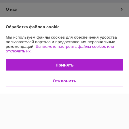
О нас
Контакты
Обработка файлов cookie
Доставка и оплата
Мы используем файлы cookies для обеспечения удобства
пользователей портала и предоставления персональных
рекомендаций.
Вы можете настроить файлы cookies или
График работы
отключить их.
Полная версия сайта
Принять
Политика обработки cookies
Отклонить
Сайт создан на платформе Deal.by
Информация для покупателя
Индивидуальный предприниматель:
ИП Болотник Никита Игоревич
г.Новополоцк, ул.Молодежная д.185-49, 211440