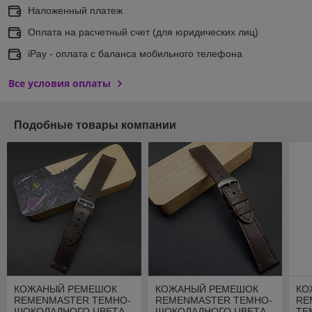
Наложенный платеж
Оплата на расчетный счет (для юридических лиц)
iPay - оплата с баланса мобильного телефона
Все условия оплаты
Подобные товары компании
КОЖАНЫЙ РЕМЕШОК
КОЖАНЫЙ РЕМЕШОК
КО
REMENMASTER ТЕМНО-
REMENMASTER ТЕМНО-
RE
ШОКОЛАДНОГО ЦВЕТА
ШОКОЛАДНОГО ЦВЕТА
ТЕ