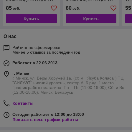
ДЛЯ ЧАСОВ 20 ММ
ДЛЯ ЧАСОВ 22 ММ
ДЛ
85
80
55
руб.
руб.
M235-20
RB007-22-20
M2
Купить
Купить
О нас
Рейтинг не сформирован
Менее 5 отзывов за последний год
Работает с 22.06.2013
г. Минск
г. Минск, ул. Веры Хоружей 1а, (ст. м. "Якуба Коласа") ТЦ
"СИЛУЭТ" нижний уровень, сектор А, 6 ряд, 1 место.
График работы магазина: Пн. - Пт. (11.00-19.00), Сб. и Вс.
(12.00-18.00), Минск, Беларусь
Контакты
Сегодня работает с 12:00 до 18:00
Показать весь график работы