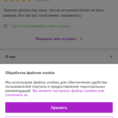
Браслет делали под заказ, так как на нужный обхват не было 
размера. Все быстро, качественно, понравилось 
Сделка подтверждена через корзину
Показать все отзывы
О нас
Контакты
Обработка файлов cookie
Доставка и оплата
Мы используем файлы cookies для обеспечения удобства
пользователей портала и предоставления персональных
рекомендаций.
Вы можете настроить файлы cookies или
График работы
отключить их.
Полная версия сайта
Принять