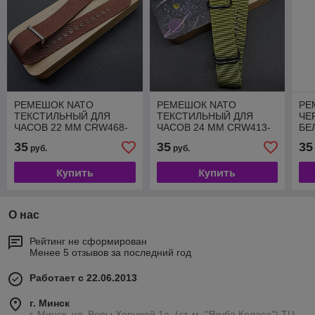
РЕМЕШОК NATO
РЕМЕШОК NATO
РЕ
ТЕКСТИЛЬНЫЙ ДЛЯ
ТЕКСТИЛЬНЫЙ ДЛЯ
ЧЕ
ЧАСОВ 22 ММ CRW468-
ЧАСОВ 24 ММ CRW413-
БЕ
22
24
ЧА
35
35
35
руб.
руб.
CR
Купить
Купить
О нас
Рейтинг не сформирован
Менее 5 отзывов за последний год
Работает с 22.06.2013
г. Минск
г. Минск, ул. Веры Хоружей 1а, (ст. м. "Якуба Коласа") ТЦ