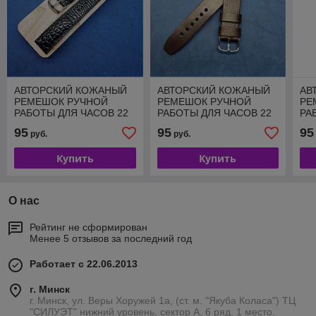
АВТОРСКИЙ КОЖАНЫЙ
АВТОРСКИЙ КОЖАНЫЙ
АВ
РЕМЕШОК РУЧНОЙ
РЕМЕШОК РУЧНОЙ
РЕ
РАБОТЫ ДЛЯ ЧАСОВ 22
РАБОТЫ ДЛЯ ЧАСОВ 22
РА
ММ M118-22
ММ M124-22
ММ
95
95
95
руб.
руб.
Купить
Купить
О нас
Рейтинг не сформирован
Менее 5 отзывов за последний год
Работает с 22.06.2013
г. Минск
г. Минск, ул. Веры Хоружей 1а, (ст. м. "Якуба Коласа") ТЦ
"СИЛУЭТ" нижний уровень, сектор А, 6 ряд, 1 место.