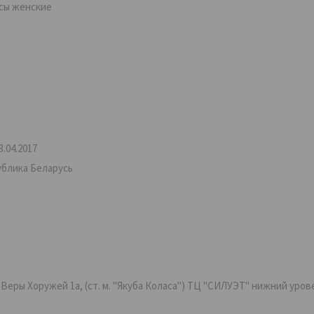
сы женские
.04.2017
ублика Беларусь
ры Хоружей 1а, (ст. м. "Якуба Коласа") ТЦ "СИЛУЭТ" нижний уровень,