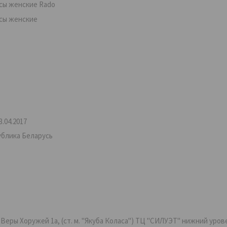
сы женские Rado
сы женские
.04.2017
ублика Беларусь
ры Хоружей 1а, (ст. м. "Якуба Коласа") ТЦ "СИЛУЭТ" нижний уровень,