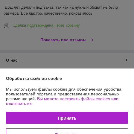
Браслет делали под заказ, так как на нужный обхват не было 
размера. Все быстро, качественно, понравилось 
Сделка подтверждена через корзину
Показать все отзывы
О нас
Контакты
Обработка файлов cookie
Доставка и оплата
Мы используем файлы cookies для обеспечения удобства
пользователей портала и предоставления персональных
рекомендаций.
Вы можете настроить файлы cookies или
График работы
отключить их.
Полная версия сайта
Принять
Политика обработки cookies