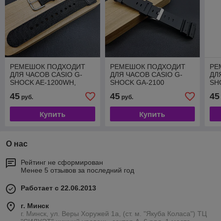
РЕМЕШОК ПОДХОДИТ
РЕМЕШОК ПОДХОДИТ
РЕ
ДЛЯ ЧАСОВ CASIO G-
ДЛЯ ЧАСОВ CASIO G-
ДЛ
SHOCK AE-1200WH,
SHOCK GA-2100
SH
SGW-300, AQ-S810W
АРТИКУЛ CRW549-16
АР
45
45
45
руб.
руб.
АРТИКУЛ CRW535-18
Купить
Купить
О нас
Рейтинг не сформирован
Менее 5 отзывов за последний год
Работает с 22.06.2013
г. Минск
г. Минск, ул. Веры Хоружей 1а, (ст. м. "Якуба Коласа") ТЦ