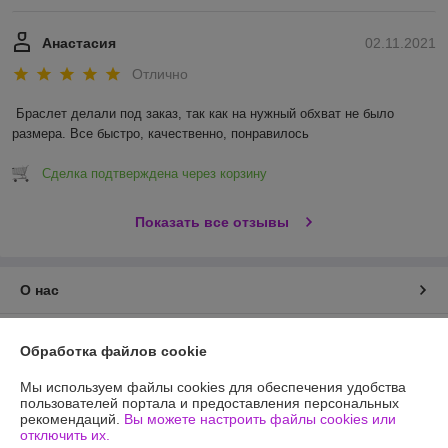
Анастасия
02.11.2021
Отлично
Браслет делали под заказ, так как на нужный обхват не было 
размера. Все быстро, качественно, понравилось 
Сделка подтверждена через корзину
Показать все отзывы
О нас
Контакты
Обработка файлов cookie
Доставка и оплата
Мы используем файлы cookies для обеспечения удобства
пользователей портала и предоставления персональных
рекомендаций.
Вы можете настроить файлы cookies или
График работы
отключить их.