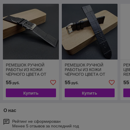
РЕМЕШОК РУЧНОЙ
РЕМЕШОК РУЧНОЙ
РЕ
РАБОТЫ ИЗ КОЖИ
РАБОТЫ ИЗ КОЖИ
ЦВ
ЧЁРНОГО ЦВЕТА ОТ
ЧЁРНОГО ЦВЕТА ОТ
RE
REMENMASTER ДЛЯ
REMENMASTER ДЛЯ
ЧА
55
55
55
руб.
руб.
ЧАСОВ 20 ММ АРТИКУЛ
ЧАСОВ 20 ММ АРТИКУЛ
M2
M126-20-18
M142-20-18
Купить
Купить
О нас
Рейтинг не сформирован
Менее 5 отзывов за последний год