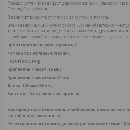
Ремешок отлично подойдет для современных и классических наручн
Festina, Police, Orient...
В комплект входит металлическая застежка-пряжка.
Все изделия REMEN - ручная работа. Основной материал - нату
креплением к часам, определенного размера, и другими индив
нашей мастерской и заказать изготовление ремешка для часов.
Производство: REMEN, страна РБ;
Материал:
Натуральная кожа;
Гарантия:
1 год;
Кр
епление к часам: 16
мм
;
Крепление
к застежке: 14
мм
;
Длина: 120 мм /
85 мм
;
Застежка: Металлическая пряжка;
Декларация о соответствии требованиям технического 
легкой промышленности"
Регистрационный номер декларации о соответствии ЕАЭС №