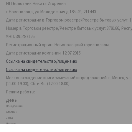
ИП Болотник Никита Игоревич
г.Новополоцк, ул.Молодежная д.185-49, 211440
Дата регистрации в Торговом реестре/Реестре бытовых услуг: 13
Номер в Торговом реестре/Реестре бытовых услуг: 378166, Респ
УНП: 391487126
Регистрационный орган: Новополоцкий горисполком
Дата регистрации компании: 12.07.2015
Ссылка на свидетельство/лицензию
Ссылка на свидетельство/лицензию
Местонахождение книги замечаний и предложений: г. Минск, ул. Ве
(11.00-19.00), Сб. и Вс. (12.00-18.00)
Режим работы:
День
Понедельник
Вторник
Среда
Четверг
Пятница