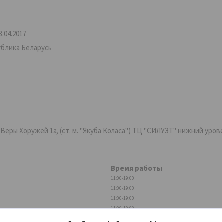
.04.2017
ублика Беларусь
ры Хоружей 1а, (ст. м. "Якуба Коласа") ТЦ "СИЛУЭТ" нижний уровень,
Время работы
11:00-19:00
11:00-19:00
11:00-19:00
11:00-19:00
11:00-19:00