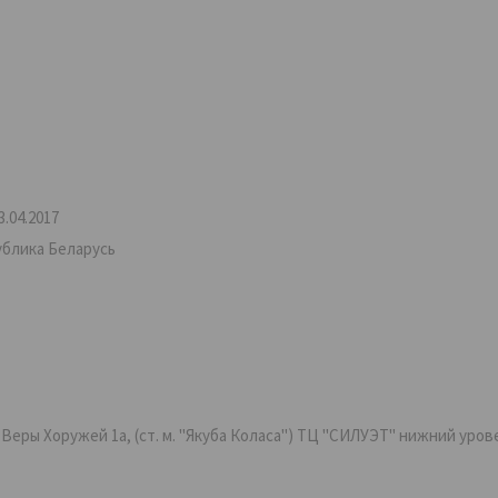
.04.2017
ублика Беларусь
ры Хоружей 1а, (ст. м. "Якуба Коласа") ТЦ "СИЛУЭТ" нижний уровень,