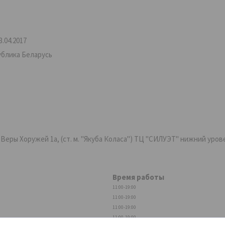
.04.2017
ублика Беларусь
ры Хоружей 1а, (ст. м. "Якуба Коласа") ТЦ "СИЛУЭТ" нижний уровень,
Время работы
11:00-19:00
11:00-19:00
11:00-19:00
11:00-19:00