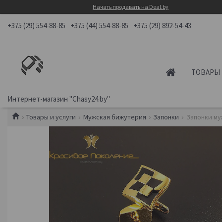
Начать продавать на Deal.by
+375 (29) 554-88-85
+375 (44) 554-88-85
+375 (29) 892-54-43
ТОВАРЫ 
Интернет-магазин "Chasy24.by"
Товары и услуги
Мужская бижутерия
Запонки
Запонки му