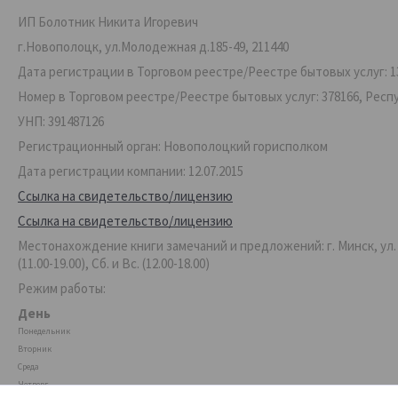
ИП Болотник Никита Игоревич
г.Новополоцк, ул.Молодежная д.185-49, 211440
Дата регистрации в Торговом реестре/Реестре бытовых услуг: 13
Номер в Торговом реестре/Реестре бытовых услуг: 378166, Респ
УНП: 391487126
Регистрационный орган: Новополоцкий горисполком
Дата регистрации компании: 12.07.2015
Ссылка на свидетельство/лицензию
Ссылка на свидетельство/лицензию
Местонахождение книги замечаний и предложений: г. Минск, ул. Ве
(11.00-19.00), Сб. и Вс. (12.00-18.00)
Режим работы:
День
Понедельник
Вторник
Среда
Четверг