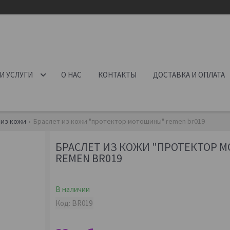
И УСЛУГИ
О НАС
КОНТАКТЫ
ДОСТАВКА И ОПЛАТА
 из кожи
Браслет из кожи "протектор мотошины" remen br019
БРАСЛЕТ ИЗ КОЖИ "ПРОТЕКТОР 
REMEN BR019
В наличии
Код:
BR019