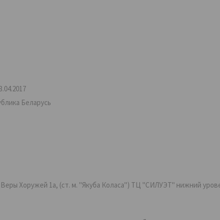
.04.2017
ублика Беларусь
ры Хоружей 1а, (ст. м. "Якуба Коласа") ТЦ "СИЛУЭТ" нижний уровень,