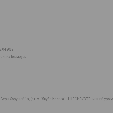
.04.2017
ублика Беларусь
ры Хоружей 1а, (ст. м. "Якуба Коласа") ТЦ "СИЛУЭТ" нижний уровень,