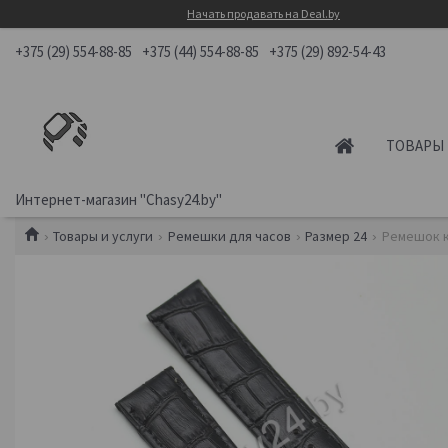
Начать продавать на Deal.by
+375 (29) 554-88-85
+375 (44) 554-88-85
+375 (29) 892-54-43
ТОВАРЫ 
Интернет-магазин "Chasy24.by"
Товары и услуги
Ремешки для часов
Размер 24
Ремешок к